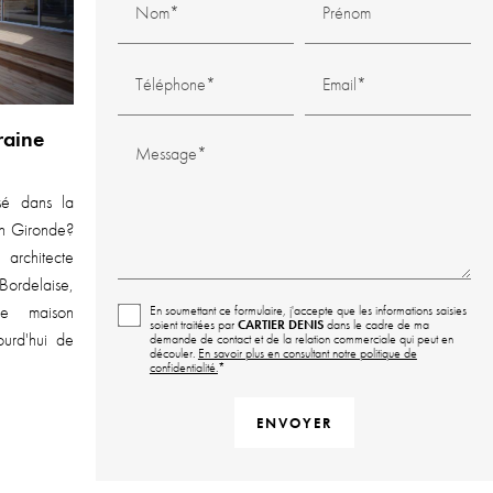
Nom*
Prénom
Téléphone*
Email*
raine
Message*
sé dans la
n Gironde?
 architecte
Bordelaise,
de maison
En soumettant ce formulaire, j'accepte que les informations saisies
soient traitées par
CARTIER DENIS
dans le cadre de ma
urd'hui de
demande de contact et de la relation commerciale qui peut en
découler.
En savoir plus en consultant notre politique de
confidentialité.
*
En savoir plus