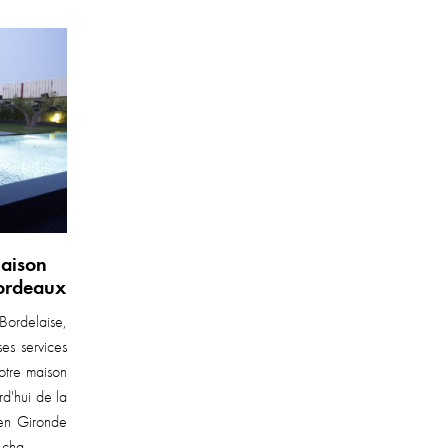
maison
Bordeaux
 Bordelaise,
es services
votre maison
d'hui de la
en Gironde
cha...