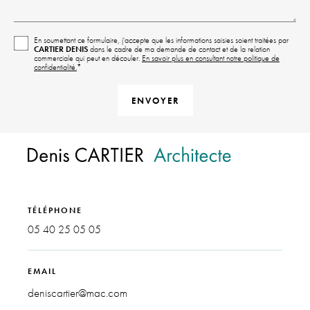
En soumettant ce formulaire, j'accepte que les informations saisies soient traitées par
CARTIER DENIS
dans le cadre de ma demande de contact et de la relation
commerciale qui peut en découler.
En savoir plus en consultant notre politique de
confidentialité.
*
TÉLÉPHONE
05 40 25 05 05
EMAIL
deniscartier@mac.com