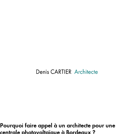
En sa
Pourquoi faire appel à un architecte pour une
centrale photovoltaïque à Bordeaux ?