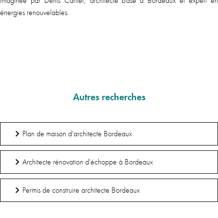
imaginée par Denis Cartier, architecte basé à Bordeaux et expert en
énergies renouvelables.
En sa
Autres recherches
Plan de maison d'architecte Bordeaux
Architecte rénovation d'échoppe à Bordeaux
Permis de construire architecte Bordeaux