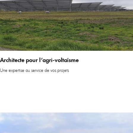
Architecte pour l’agri-voltaïsme
Une expertise au service de vos projets
En sa