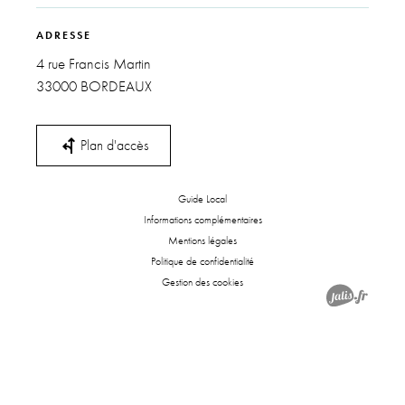
ADRESSE
4 rue Francis Martin
33000 BORDEAUX
fork_left
Plan d'accès
Guide Local
Informations complémentaires
Mentions légales
Politique de confidentialité
Gestion des cookies